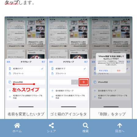
タップ
します。
名前を変更したいタブ
ゴミ箱のアイコンをタ
「削除」をタップ
グループを左へスワイ
ップ
プ
ホーム
シェア
検索
目次へ