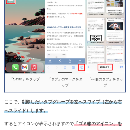
「Safari」をタップ
「タブ」のマークをタ
「○○個のタブ」をタッ
ップ
プ
ここで、
削除したいタブグループを左へスワイプ（左から右
へスライド）します。
するとアイコンが表示されますので
「ゴミ箱のアイコン」を