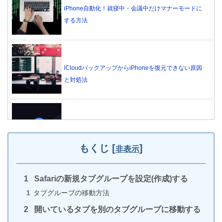
iPhone自動化！就寝中・会議中だけマナーモードに
する方法
iCloudバックアップからiPhoneを復元できない原因
と対処法
【iPhone】名前の横に雲マークがついてるアプリは
消えてる
もくじ
[
]
非表示
Safariの新規タブグループを設定(作成)する
iPhoneのアラームをイヤホンと本体どちらで鳴るか
タブグループの移動方法
設定する方法
開いているタブを別のタブグループに移動する