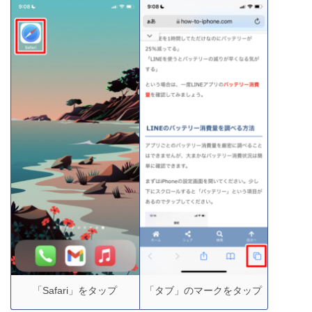
【ブサイク回避】iPhoneカメラで自撮りを盛る方法6
選
iPhoneで写真・カメラへのアクセスを許可できない
原因と対処法
【iPhone】Twitterが英語になる原因と日本語に戻す
方法
「Safari」をタップ
「タブ」のマークをタップ
【明るすぎ!!】iPhoneの画面の明るさを「もっと暗