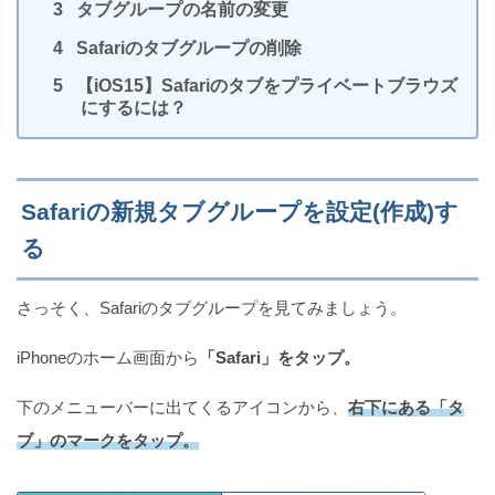
タブグループの名前の変更
Safariのタブグループの削除
Twitterで邪魔なフリートを非表示にする3つの方法
（iPhone）
【iOS15】Safariのタブをプライベートブラウズ
にするには？
Zoomミーティング中にホストを変更する方法
Safariの新規タブグループを設定(作成)す
（iPhone）
る
さっそく、Safariのタブグループを見てみましょう。
iPhone版！Zoomチャットの使い方と3つの注意点
iPhoneのホーム画面から
「Safari」をタップ。
下のメニューバーに出てくるアイコンから、
右下にある「タ
ブ」のマークをタップ。
zoomで画面共有できない4つの原因と対処法
（iPhone）