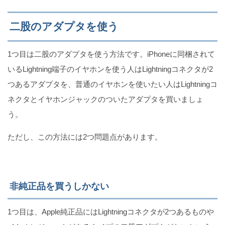
二股のアダプタを使う
【Zoom】iPhoneでは複数人同時の画面共有は無理
1つ目は二股のアダプタを使う方法です。iPhoneに同梱されて
いるLightning端子のイヤホンを使う人はLightningコネクタが2
つあるアダプタを、普通のイヤホンを使いたい人はLightningコ
【寝覚め爽快！】iPhoneで光だけアラームを設定す
ネクタとイヤホンジャックのついたアダプタを買いましょ
る方法
う。
ただし、この方法には2つ問題点があります。
Twitterでスペースを使用できない6つの原因と対処法
（iPhone版）
非純正品を買うしかない
iPhoneのバッテリーの持ちが悪い原因と対処法
1つ目は、Apple純正品にはLightningコネクタが2つあるものや