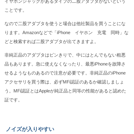
イヤホンジャックがあるタイプの二股アダプタがないという
ことです。
なので二股アダプタを使うと場合は他社製品を買うことにな
Twitterで音声ツイートする方法とできない原因
ります。Amazonなどで「iPhone イヤホン 充電 同時」な
（iPhone版）
どと検索すれば二股アダプタが出てきますよ。
非純正品のアダプタはピンきりで、中にはとんでもない粗悪
iPhone版！Zoomで手を挙げる方法（参加者のみ）
品もあります。急に使えなくなったり、最悪iPhoneを故障さ
せるようなものあるので注意が必要です。非純正品のiPhone
アクセサリを買う際は、必ずMFi認証のあるか確認しましょ
う。MFi認証とはAppleが純正品と同等の性能があると認めた
【iPhoneカメラ】ポートレートの使い方を全て解説
証です。
します
ノイズが入りやすい