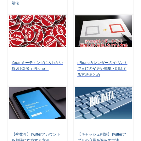
処法
Zoomミーティングに入れない
iPhoneカレンダーのイベント
原因TOP8（iPhone）
で日時の変更や編集・削除す
る方法まとめ
【複数可】Twitterアカウント
【キャッシュ削除】Twitterア
を無限に作成する方法
プリの容量を減らす方法