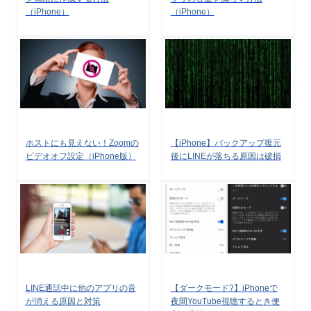
（iPhone）
（iPhone）
ホストにも見えない！Zoomの
【iPhone】バックアップ復元
ビデオオフ設定（iPhone版）
後にLINEが落ちる原因は破損
LINE通話中に他のアプリの音
【ダークモード?】iPhoneで
が消える原因と対策
夜間YouTube視聴するとき便