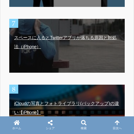
スペースに入るとTwitterアプリが落ちる原因と対処
法（iPhone）
iCloudの写真とフォトライブラリ(バックアップ)の違
い【iPhone】
ホーム
シェア
検索
目次へ