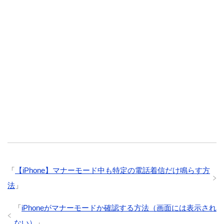
「
【iPhone】マナーモード中も特定の電話着信だけ鳴らす方
法
」
「
iPhoneがマナーモードか確認する方法（画面には表示され
ない）
」