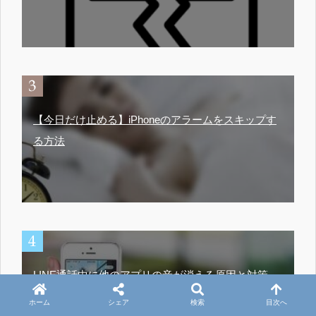
【今日だけ止める】iPhoneのアラームをスキップす
る方法
LINE通話中に他のアプリの音が消える原因と対策
（iPhoneX）
ホーム
シェア
検索
目次へ