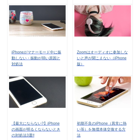
iPhoneがマナーモード中に振
Zoomはオーディオに参加しな
動しない・振動が弱い原因と
いと声が聞こえない（iPhone
対処法
版）
【最大にならない?】iPhone
初期不良のiPhone（異常に熱
の画面が明るくならないとき
い等）を無償本体交換する方
の対処法3選!!
法