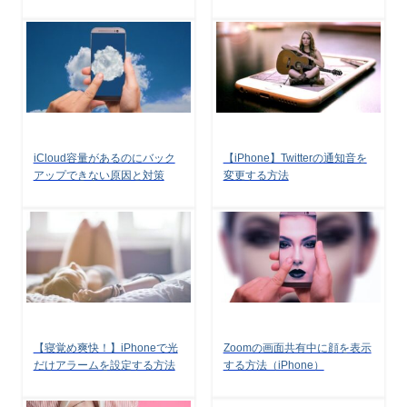
iCloud容量があるのにバック
【iPhone】Twitterの通知音を
アップできない原因と対策
変更する方法
【寝覚め爽快！】iPhoneで光
Zoomの画面共有中に顔を表示
だけアラームを設定する方法
する方法（iPhone）