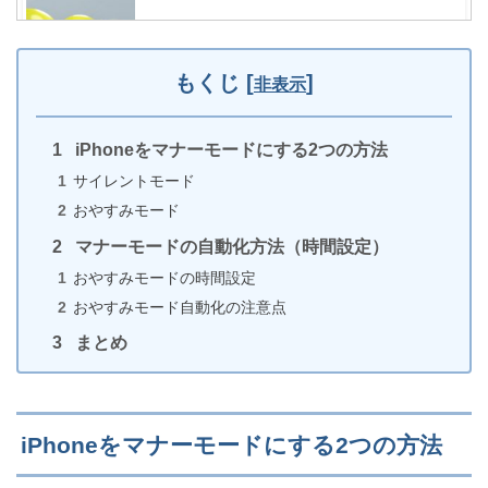
文字入力中にLINEが落ちる原因は顔文字!?iPhoneで
の対処法
もくじ
[
]
非表示
iPhoneをマナーモードにする2つの方法
【iPhoneカメラ】写真に黒い影が写る5つの原因と対
サイレントモード
処法
おやすみモード
マナーモードの自動化方法（時間設定）
おやすみモードの時間設定
iPhoneのカレンダーアプリの使い方を画像つきで丁
おやすみモード自動化の注意点
寧に解説!!
まとめ
iCloudバックアップは上書き保存だが上書きされな
iPhoneをマナーモードにする2つの方法
い（iPhone）