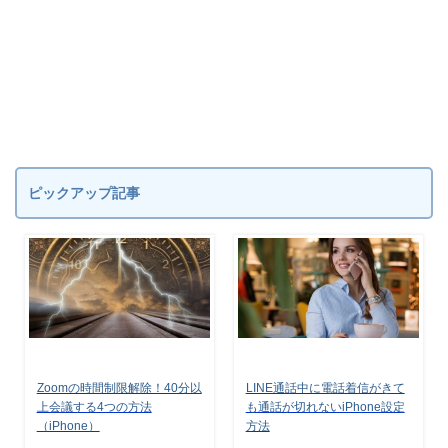
ピックアップ記事
Zoomの時間制限解除！40分以
LINE通話中に電話着信がきて
上会議する4つの方法
も通話が切れないiPhone設定
（iPhone）
方法