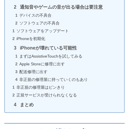
対処法
通知音やゲームの音が出る場合は要注意
デバイスの不具合
ソフトウェアの不具合
ソフトウェアをアップデート
iPhoneでアプリを自動アップデートする方法と2つの
注意点
iPhoneを初期化
iPhoneが壊れている可能性
まずはAssistiveTouchを試してみる
Apple Storeに修理に出す
【iPhone】LINEの通話音量が小さい・大きい時の調
配送修理に出す
節法
非正規の修理屋に持っていくのもあり
非正規の修理屋はピンきり
正規サービスが受けられなくなる
iPhoneの夜間モード(Night Shift)をコントロールセン
まとめ
ターから切り替える