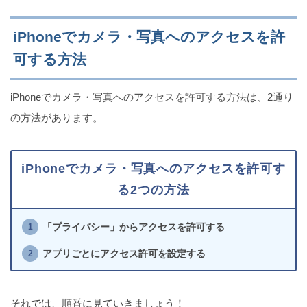
初期不良のiPhone（異常に熱い等）を無償本体交換
する方法
iPhoneでカメラ・写真へのアクセスを許
可する方法
ホスト必見！Zoom待機室の便利な使い方（iPhone
iPhoneでカメラ・写真へのアクセスを許可する方法は、2通り
版）
の方法があります。
究極までiPhoneの画面の明るさを目に優しい状態に
iPhoneでカメラ・写真へのアクセスを許可す
する5つの方法
る2つの方法
「プライバシー」からアクセスを許可する
【超簡単！】iPhoneの充電音を完全に消す方法
アプリごとにアクセス許可を設定する
それでは、順番に見ていきましょう！