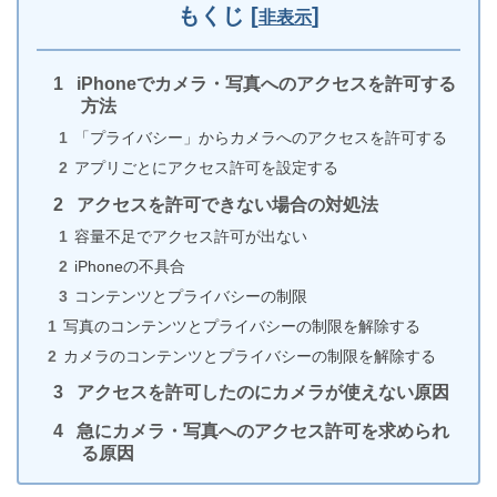
もくじ
[
]
非表示
iPhoneでカメラ・写真へのアクセスを許可する
【iPhone】Zoomをサインインせずに使う方法
方法
「プライバシー」からカメラへのアクセスを許可する
アプリごとにアクセス許可を設定する
アクセスを許可できない場合の対処法
iPhone版LINEが重くて落ちる原因は着せかえか容量
容量不足でアクセス許可が出ない
不足
iPhoneの不具合
コンテンツとプライバシーの制限
写真のコンテンツとプライバシーの制限を解除する
カメラのコンテンツとプライバシーの制限を解除する
iPhoneのアラームの音量だけを上げる(下げる)2つの
アクセスを許可したのにカメラが使えない原因
方法!!
急にカメラ・写真へのアクセス許可を求められ
る原因