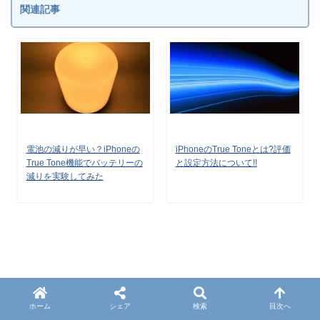
関連記事
電池の減りが早い？iPhoneの
iPhoneのTrue Toneとは?評価
True Tone機能でバッテリーの
と設定方法について!!
減りを実験してみた
ホーム
シェア
検索
目次へ