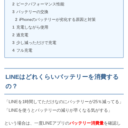
ピークパフォーマンス性能
iPhoneの画面の明るさが勝手に変わる5つの原因と対
バッテリーの交換
処法!!
iPhoneのバッテリーが劣化する原因と対策
充電しながら使用
過充電
少し減っただけで充電
iPhoneのiOSをアップデートできない8つの原因と対
処法
フル充電
LINEはどれくらいバッテリーを消費する
iPhone⇔AndroidのLINE引き継ぎ方法！トーク履歴
は個別保存
の？
「LINEを1時間してただけなのにバッテリーが25％減ってる」
「LINEを使うとバッテリーの減りが早くなる気がする」
iPhoneでTwitterのボタンや背景の色を変える方法
という場合は、一度LINEアプリの
バッテリー消費量
を確認し