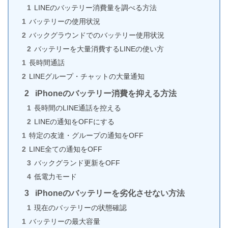
Zoomのプロフィール画像を変更・削除・初期化する
LINEのバッテリー消費量を調べる方法
方法（iPhone版）
バッテリーの使用状況
バックグラウンドでのバッテリー使用状況
バッテリーを大量消費するLINEの使い方
iPhoneがマナーモード中に振動しない・振動が弱い
長時間通話
原因と対処法
LINEグループ・チャットの大量通知
iPhoneのバッテリー消費を抑える方法
長時間のLINE通話を控える
LINEの通知をOFFにする
iPhone版LINEが重くて落ちる原因は着せかえか容量
不足
特定の友達・グループの通知をOFF
LINE全ての通知をOFF
バックグランド更新をOFF
低電力モード
【iPhone版】Zoomアプリが重い原因7選と解消法
iPhoneのバッテリーを劣化させない方法
現在のバッテリーの状態確認
バッテリーの最大容量