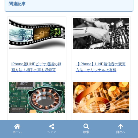
関連記事
iPhone版LINEビデオ通話の録
【iPhone】LINE着信音の変更
画方法！相手の声も収録可
方法！オリジナルは有料
iPhone版LINEが重くて落ちる
【iPhone】LINEのうるさい通
ホーム
シェア
検索
目次へ
原因は着せかえか容量不足
知音・音量を変更する方法