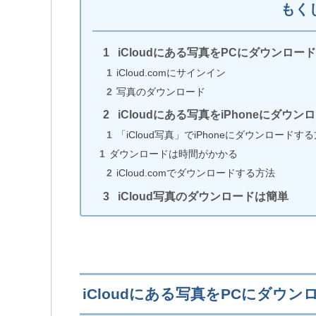
もく
iCloudにある写真をPCにダウンロー
iPhoneがWi-Fiに繋がらないときに試す
iCloud.comにサインイン
11の原因と対処法!!
写真のダウンロード
iCloudにある写真をiPhoneにダウ
「iCloud写真」でiPhoneにダウンロードす
iPhoneをケーブルで繋いでもPCが認識
ダウンロードは時間がかかる
ない原因7選
iCloud.comでダウンロードする方法
iCloud写真のダウンロードは簡単
iPhoneのTrue Toneとは?評価と設定方
について!!
iCloudにある写真をPCにダウ