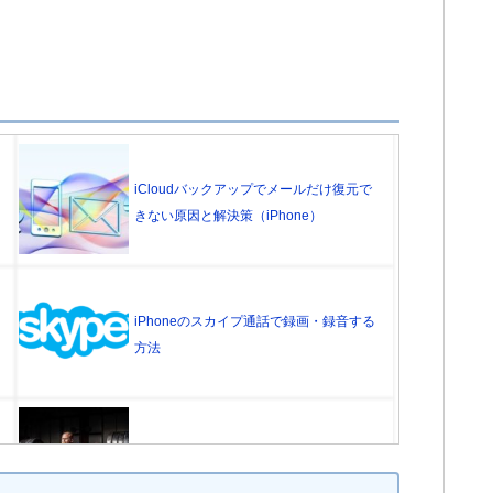
iCloudバックアップでメールだけ復元で
きない原因と解決策（iPhone）
iPhoneのスカイプ通話で録画・録音する
方法
【iPhone】Twitterが重い8つの原因と解
消方法