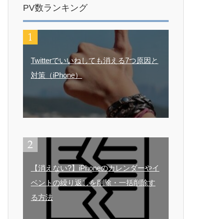
PV数ランキング
Twitterでいいねしても消える7つ原因と
対策（iPhone）
【消えない?】iPhoneのカレンダーやイ
ベントの繰り返しを削除・一括削除す
る方法