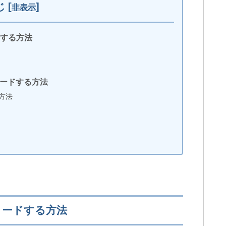
じ
[
]
非表示
ドする方法
iCloud写真はバックアップではなく同
期！iPhone以外でも閲覧可
ンロードする方法
る方法
し
iPhoneで削除したアプリを復元する方法
（データは無理かも）
法
【iPhone】Twitterの通知が来ない6つの
原因と対処法
ンロードする方法