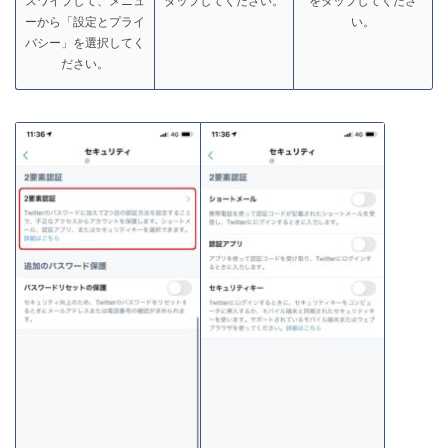
スワイプして、メニュ
タップしてください。
をタップしてくださ
ーから「設定とプライ
い。
バシー」を選択してく
ださい。
放置厳禁！Twitterアカウントが乗っ取られた時の対処
法（iPhone）
Twitterのスペースが聞こえない4つの原因と対処法
（iPhone）
iPhoneでTwitterの「書類とデータ」を削除する2つの
方法