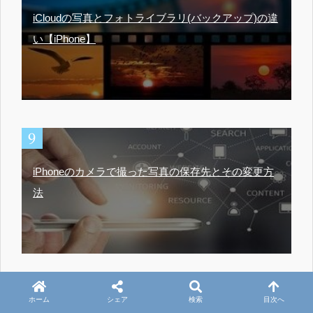
iCloudの写真とフォトライブラリ(バックアップ)の違
い【iPhone】
iPhoneのカメラで撮った写真の保存先とその変更方
法
ホーム
シェア
検索
目次へ