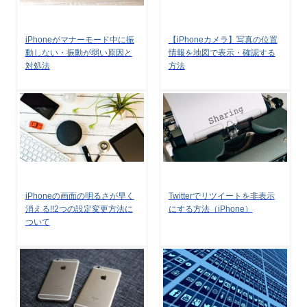
iPhoneがマナーモード中に振
【iPhoneカメラ】写真の位置
動しない・振動が弱い原因と
情報を地図で表示・確認する
対処法
方法
iPhoneの画面の明るさが早く
Twitterでリツイートを非表示
消える!!2つの設定変更方法に
にする方法（iPhone）
ついて