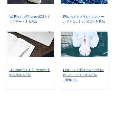
Wi-FiなしでiPhoneのiOSをア
iPhoneでアプリをインストー
ップデートする方法
ルできない9つの原因と対処法
【iPhoneでも可】Twitterで予
LINEビデオ通話で自分の顔が
約投稿する方法
映らないようにする方法
（iPhone）