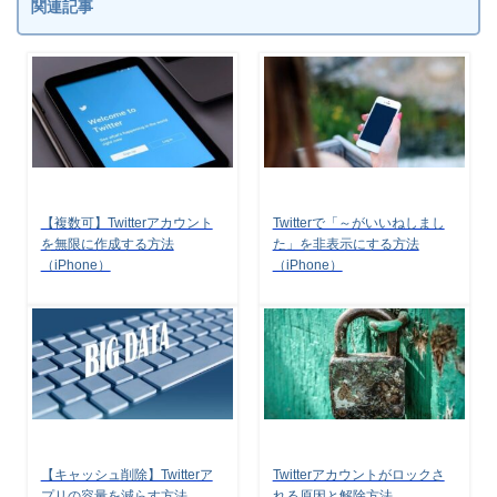
関連記事
【複数可】Twitterアカウント
Twitterで「～がいいねしまし
を無限に作成する方法
た」を非表示にする方法
（iPhone）
（iPhone）
【キャッシュ削除】Twitterア
Twitterアカウントがロックさ
プリの容量を減らす方法
れる原因と解除方法