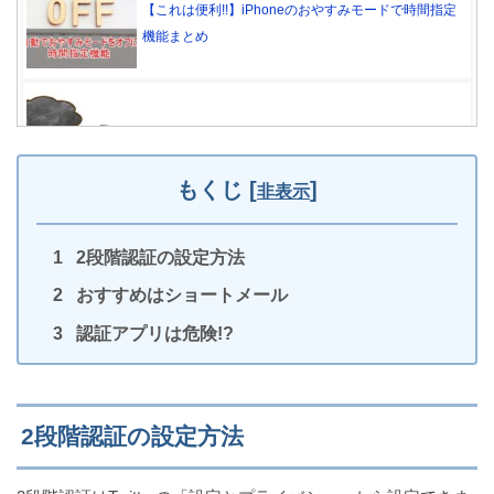
【これは便利!!】iPhoneのおやすみモードで時間指定
機能まとめ
iPhoneからアプリを削除できない3つの原因と対処法
もくじ
[
]
非表示
2段階認証の設定方法
iPhoneのマナーモードを解除できない・解除しても
おすすめはショートメール
音が出ない原因と対処法
認証アプリは危険!?
iPhoneのLINEキャッシュの削除方法と削除後どうな
2段階認証の設定方法
るかも解説!!