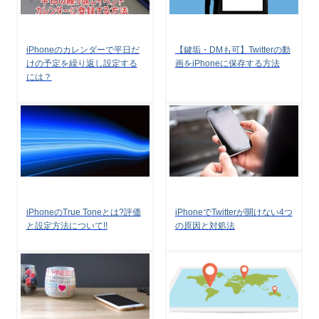
iPhoneのカレンダーで平日だ
【鍵垢・DMも可】Twitterの動
けの予定を繰り返し設定する
画をiPhoneに保存する方法
には？
iPhoneのTrue Toneとは?評価
iPhoneでTwitterが開けない4つ
と設定方法について!!
の原因と対処法