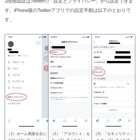
2段階認証はTwitterの「設定とプライバシー」から設定できま
す。iPhone版のTwitterアプリでの設定手順は以下のとおりで
iPhoneをiCloudにバックアップできない原因4選
す。
【注意】iPhoneはUSBタイプCのケーブル端子には
対応してない
【Amazonで買える】おすすめiPhoneケーブル3選！
iPhoneでもできる！LINEスタンプのプレゼント方法
（1）ホーム画面を右に
（2）「アカウント」を
（3）「セキュリティ」