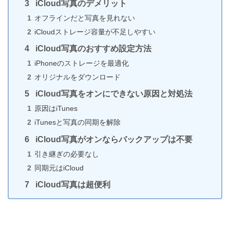
iCloud写真のデメリット
iPhoneのカレンダーで平日だけの予定を繰り返し設
オフラインだと写真を見れない
定するには？
iCloudストレージ容量が不足しやすい
iCloud写真のおすすめ設定方法
iPhoneのストレージを最適化
【無音で撮影】iPhoneカメラのシャッター音の消し
オリジナルをダウンロード
方3選
iCloud写真をオンにできない原因と対処法
原因はiTunes
iTunesと写真の同期を解除
iPhoneでマナーモード中にアラームを鳴らさない方
iCloud写真がオンならバックアップは不要
法
引き継ぎの必要なし
同期元はiCloud
iCloud写真は超便利
iPhoneのカメラで人物以外をポートレート撮影する
方法