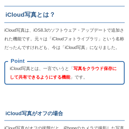
iCloud写真とは？
容量節約！iPhoneカメラのLiveを常にオフにする方
法
iCloud写真は、iOS8.3のソフトウェア・アップデートで追加さ
れた機能です。元々は「iCloudフォトライブラリ」という名称
だったんですけれども、今は「iCloud写真」になりました。
LINEの通話履歴の見方！iPhoneには消した履歴も残
る
Point
iCloud写真とは、一言でいうと「
写真をクラウド保存に
して共有できるようにする機能
」です。
iPhone自動化！就寝中・会議中だけマナーモードに
する方法
iCloud写真がオフの場合
iCloud写真がオフの状態だと、iPhoneのカメラで撮影した写真