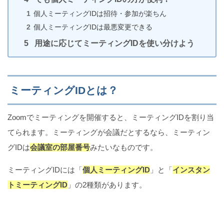
個人ミーティングIDは招待・参加が楽ちん
個人ミーティングIDは最悪変更できる
用途に応じてミーティングIDを使い分けよう
iOS15のSafariが使いづらい!!検索バーをもとに戻す
方法
ミーティングIDとは？
iPhoneのホーム画面にTwitterのウィジェットを表示
する方法
Zoomでミーティングを開催すると、ミーティングIDを割り当
てられます。ミーティングが会議だとするなら、ミーティン
グIDは
会議室の部屋番号
みたいなものです。
放置厳禁！Twitterアカウントが乗っ取られた時の対処
ミーティングIDには「
個人ミーティングID
」と「
インスタン
法（iPhone）
トミーティングID
」の2種類があります。
【iPhone】LINEでブロックできない3つの原因と対