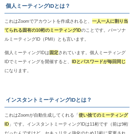
個人ミーティングIDとは？
処法
これはZoomでアカウントを作成されると、
一人一人に割り当
てられる固有の10桁のミーティングID
のことです。パーソナ
【.heic→.jpg】iPhoneカメラの写真形式を変更する
ルミーティングID（PMI）とも言います。
方法
個人ミーティングIDは
固定
されています。個人ミーティング
IDでミーティングを開催すると、
IDとパスワードが毎回同じ
になります。
iPhoneでコントロールセンターが出ない時の5つの原
因と対処法
インスタントミーティングIDとは？
これはZoomが自動生成してくれる「
使い捨てのミーティング
ID
」です。インスタントミーティングIDは11桁です（前は9桁
だったんですけど、セキュリティ強化のため11桁に変更され