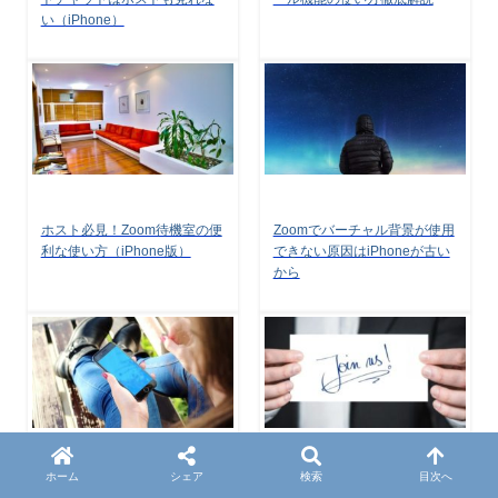
い（iPhone）
ホスト必見！Zoom待機室の便
Zoomでバーチャル背景が使用
利な使い方（iPhone版）
できない原因はiPhoneが古い
から
ホーム
シェア
検索
目次へ
Zoomの通信量を10分の1に減
【Zoomの使い方】ホストとし