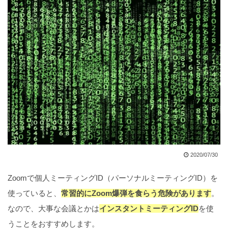
2020/07/30
Zoomで個人ミーティングID（パーソナルミーティングID）を
使っていると、
常習的にZoom爆弾を食らう危険があります
。
なので、大事な会議とかは
インスタントミーティングID
を使
うことをおすすめします。