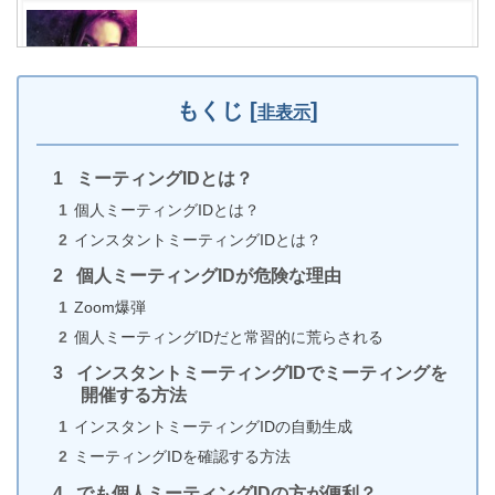
【Zoom】バーチャル背景で自分の姿が消える場合の
対処法（iPhone）
もくじ
[
]
非表示
ミーティングIDとは？
iPhoneカメラのピントが合わない原因は障害物or故
個人ミーティングIDとは？
障
インスタントミーティングIDとは？
個人ミーティングIDが危険な理由
Zoom爆弾
iPhone（iOS）のアップデートが終わらない場合の対
個人ミーティングIDだと常習的に荒らされる
処法
インスタントミーティングIDでミーティングを
開催する方法
インスタントミーティングIDの自動生成
ミーティングIDを確認する方法
Twitterでいいねしても消える7つ原因と対策
（iPhone）
でも個人ミーティングIDの方が便利？