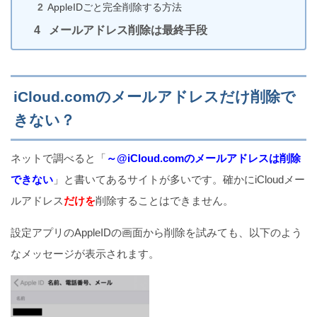
AppleIDごと完全削除する方法
メールアドレス削除は最終手段
【最大にならない?】iPhoneの画面が明るくならない
ときの対処法3選!!
iCloud.comのメールアドレスだけ削除で
きない？
iCloudバックアップからiPhoneを復元できない原因
ネットで調べると「
～@iCloud.comのメールアドレスは削除
と対処法
できない
」と書いてあるサイトが多いです。確かにiCloudメー
ルアドレス
だけを
削除することはできません。
見たら足跡がつく！Twitterのフリート機能の使い方
設定アプリのAppleIDの画面から削除を試みても、以下のよう
（iPhone）
なメッセージが表示されます。
究極までiPhoneの画面の明るさを目に優しい状態に