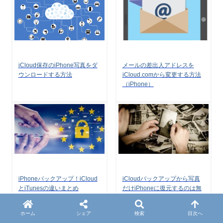
iCloud保存のiPhone写真をダ
メールの差出人アドレスを
ウンロードする方法
iCloud.comから変更する方法
（iPhone）
iPhoneバックアップ！iCloud
iCloudバックアップから写真
とiTunesの違いまとめ
だけiPhoneに復元するのは無
理
ホーム
シェア
検索
目次へ