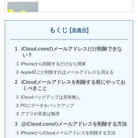
文字入力中にLINEが落ちる原因は顔文字!?iPhoneで
の対処法
もくじ
[
]
非表示
iCloud.comのメールアドレスだけ削除できな
iPhoneのライトが勝手につく3つの理由と解決策
い？
iPhoneから削除するだけなら簡単
AppleIDごと削除すればメールアドレスも消える
iCloudメールアドレスを削除する前にやってお
くべきこと
iPhoneの修理期間はどのくらい？【正規or非正規？
iCloudバックアップは意味無し
配送修理も比較してみた】
PCにデータをバックアップ
アプリや音楽は無理
@iCloud.comのメールアドレスを削除する方法
iPhoneのLINEキャッシュの削除方法と削除後どうな
iPhoneからiCloudメールアドレスを削除する方法
るかも解説!!