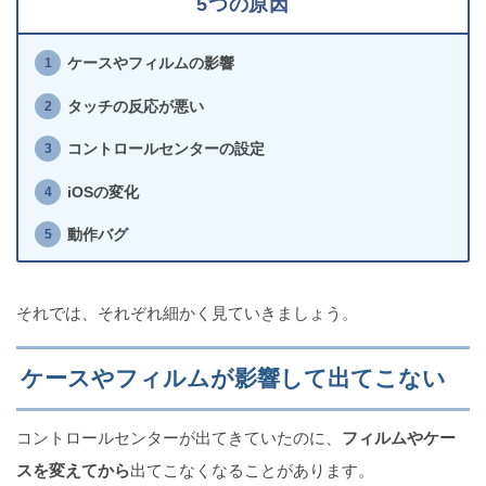
5つの原因
ケースやフィルムの影響
タッチの反応が悪い
【最新】YouTube動画をiPhoneにダウンロードする3
つの方法
コントロールセンターの設定
iOSの変化
動作バグ
iPhoneのバッテリーの持ちが悪い原因と対処法
それでは、それぞれ細かく見ていきましょう。
ケースやフィルムが影響して出てこない
文字入力中にLINEが落ちる原因は顔文字!?iPhoneで
の対処法
コントロールセンターが出てきていたのに、
フィルムやケー
スを変えてから
出てこなくなることがあります。