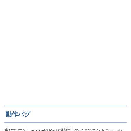
動作バグ
稀にですが、iPhoneやiPadの動作上のバグでコントロールセ