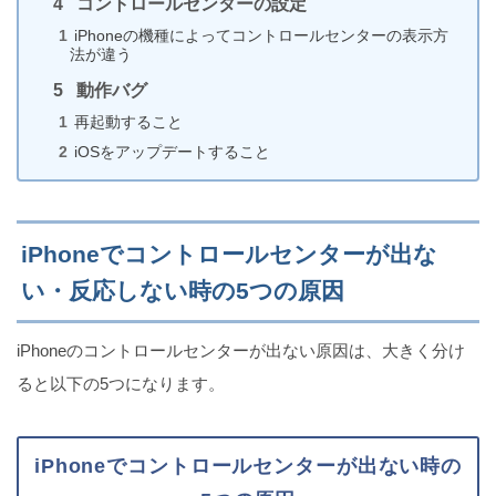
コントロールセンターの設定
iPhoneの機種によってコントロールセンターの表示方
法が違う
【スヌーズが止まらない】iPhoneのアラームの止め
動作バグ
方
再起動すること
iOSをアップデートすること
iPhoneのライトが勝手につく3つの理由と解決策
iPhoneでコントロールセンターが出な
い・反応しない時の5つの原因
iPhoneのコントロールセンターが出ない原因は、大きく分け
写真を消さずにiCloud写真をオフにする方法
（iPhone）
ると以下の5つになります。
iPhoneでコントロールセンターが出ない時の
iPhoneのNight Shiftを一日中ずっとオンにする方法