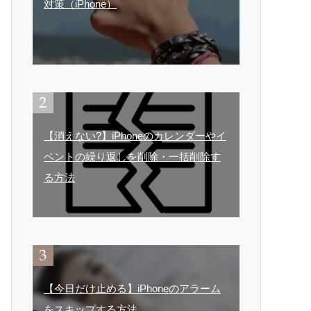
対策（iPhone）
【消えない?】iPhoneのカレンダーやイ
ベントの繰り返しを削除・一括削除す
る方法
【今日だけ止める】iPhoneのアラーム
をスキップする方法