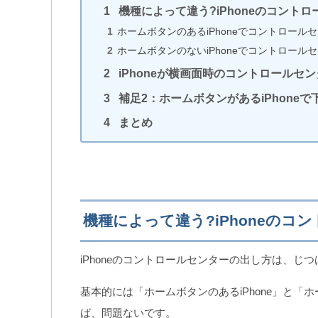
機種によって違う?iPhoneのコント
【Amazonで買える】おすすめiPhoneケ
ホームボタンのあるiPhoneでコントロール
ーブル3選！
ホームボタンのないiPhoneでコントロール
iPhoneが横画面時のコントロールセ
補足2：ホームボタンがあるiPhone
ホストにも見えない！Zoomのビデオオ
設定（iPhone版）
まとめ
Zoom有料プランは2千円～！無料版との
違いを徹底比較（iPhone版）
機種によって違う?iPhoneの
iPhoneのコントロールセンターの出し方は、じ
基本的には「ホームボタンのあるiPhone」と「ホ
ば、問題ないです。