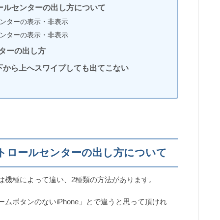
ロールセンターの出し方について
iPhoneカメラの写真に写る「青い点」の
センターの表示・非表示
正体と対処法4選
センターの表示・非表示
ンターの出し方
で下から上へスワイプしても出てこない
フ
【iPhoneカメラ】写真のアスペクト比を
変更・固定する方法
【キャッシュ削除】Twitterアプリの容量
を減らす方法（iPhone）
コントロールセンターの出し方について
つは機種によって違い、2種類の方法があります。
ームボタンのないiPhone」とで違うと思って頂けれ