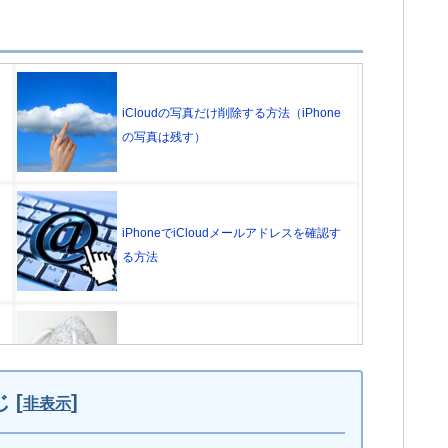
iCloudの写真だけ削除する方法（iPhone
の写真は残す）
iPhoneでiCloudメールアドレスを確認す
る方法
誰にもバレずにTwitterのスペースに参加
する方法（iPhone）
じ
[
]
非表示