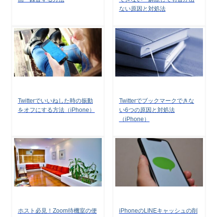
ない原因と対処法
Twitterでいいねした時の振動
Twitterでブックマークできな
をオフにする方法（iPhone）
い6つの原因と対処法
（iPhone）
ホスト必見！Zoom待機室の便
iPhoneのLINEキャッシュの削