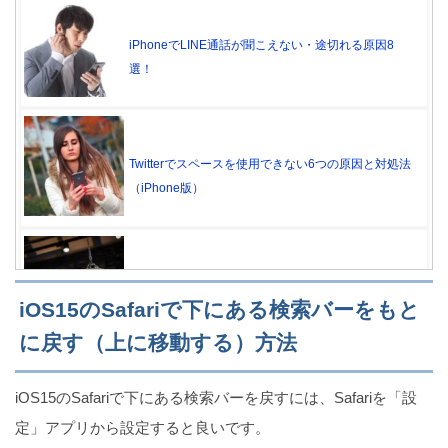
iPhoneでLINE通話が聞こえない・途切れる原因8
選！
Twitterでスペースを使用できない6つの原因と対処法
（iPhone版）
iPhoneの明るさを自動調整するとバッテリーの消費
iOS15のSafariで下にある検索バーをもと
は抑えられるか？
に戻す（上に移動する）方法
iOS15のSafariで下にある検索バーを戻すには、Safariを「設
【iPhone】名前の横に雲マークがついてるアプリは
定」アプリから設定すると良いです。
消えてる