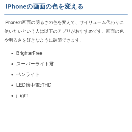
iPhoneの画面の色を変える
iPhoneの画面の明るさの色を変えて、サイリューム代わりに
iPhoneカメラのピントが合わない原因は障害物or故
使いたいという人は以下のアプリがおすすめです。画面の色
障
や明るさを好きなように調節できます。
BrighterFree
スーパーライト君
iPhoneの写真をiCloudに保存する3つの方法
ペンライト
LED懐中電灯HD
jLight
【iPhone】ブロックしたLINE友達を完全削除する方
法