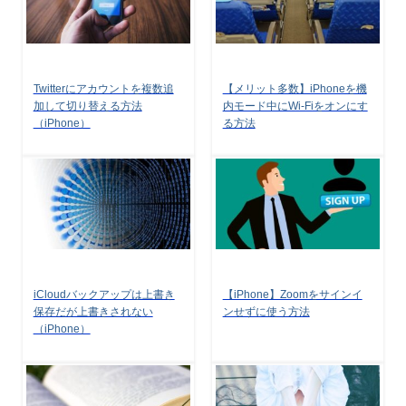
Twitterにアカウントを複数追
【メリット多数】iPhoneを機
加して切り替える方法
内モード中にWi-Fiをオンにす
（iPhone）
る方法
iCloudバックアップは上書き
【iPhone】Zoomをサインイ
保存だが上書きされない
ンせずに使う方法
（iPhone）