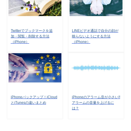
Twitterでブックマークを追
LINEビデオ通話で自分の顔が
加・閲覧・削除する方法
映らないようにする方法
（iPhone）
（iPhone）
iPhoneバックアップ！iCloud
iPhoneのアラーム音が小さい!!
とiTunesの違いまとめ
アラームの音量を上げるに
は？