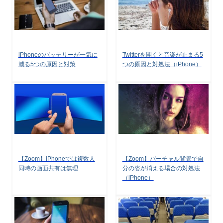
iPhoneのバッテリーが一気に
Twitterを開くと音楽が止まる5
減る5つの原因と対策
つの原因と対処法（iPhone）
【Zoom】iPhoneでは複数人
【Zoom】バーチャル背景で自
同時の画面共有は無理
分の姿が消える場合の対処法
（iPhone）