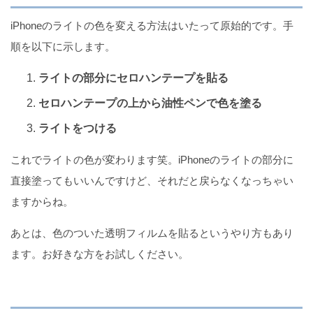
iPhoneのライトの色を変える方法はいたって原始的です。手
順を以下に示します。
急に大きくなったiPhoneカメラの音量を小さくする
方法
ライトの部分にセロハンテープを貼る
セロハンテープの上から油性ペンで色を塗る
ライトをつける
zoomで画面共有できない4つの原因と対処法
（iPhone）
これでライトの色が変わります笑。iPhoneのライトの部分に
直接塗ってもいいんですけど、それだと戻らなくなっちゃい
ますからね。
ホストにも見えない！Zoomのビデオオフ設定
あとは、色のついた透明フィルムを貼るというやり方もあり
（iPhone版）
ます。お好きな方をお試しください。
【iPhone版】Zoomのバーチャル背景設定方法まとめ