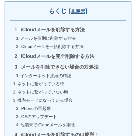
するには？
もくじ
[
]
非表示
iCloudメールを削除する方法
iPhoneでアラームを設定する2つの方法（時計orヘル
メールを個別に削除する方法
スケア）
iCloudメールを一括削除する方法
iCloudメールを完全削除する方法
メールを削除できない場合の対処法
【16の比較基準】iPhoneの修理非正規店でおすすめ
インターネット接続の確認
はどこ？
ネットに繋がっている時
ネットに繋がっていない時
機内モードになっている場合
究極までiPhoneの画面の明るさを目に優しい状態に
iPhoneの再起動
する5つの方法
iOSのアップデート
他端末でiCloudメールを削除
iCloudメールを削除するのは簡単！