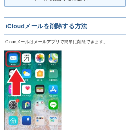
iPhoneXでLINE通話のショートカットを作成する方
法3選
iCloudメールを削除する方法
iCloudの写真とフォトライブラリ(バックアップ)の違
iCloudメールはメールアプリで簡単に削除できます。
い【iPhone】
車の運転中にiPhone通知を制御する『通知を停止機
能』の設定と使い方!!
iPhoneカメラのタイマー設定！連写せずに撮影する
方法