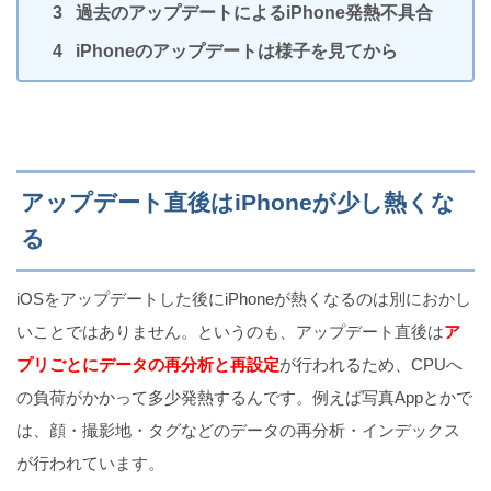
過去のアップデートによるiPhone発熱不具合
iCloudバックアップでメールだけ復元できない原因
iPhoneのアップデートは様子を見てから
と解決策（iPhone）
iPhoneの充電音を好きな音に変更する方法
アップデート直後はiPhoneが少し熱くな
る
iOSをアップデートした後にiPhoneが熱くなるのは別におかし
【暗くならない】iPhoneカメラで逆光でも綺麗に撮
いことではありません。というのも、アップデート直後は
ア
る方法
プリごとにデータの再分析と再設定
が行われるため、CPUへ
の負荷がかかって多少発熱するんです。例えば写真Appとかで
は、顔・撮影地・タグなどのデータの再分析・インデックス
【鍵垢・DMも可】Twitterの動画をiPhoneに保存する
が行われています。
方法