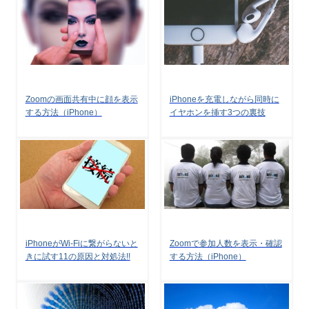
Zoomの画面共有中に顔を表示
iPhoneを充電しながら同時に
する方法（iPhone）
イヤホンを挿す3つの裏技
iPhoneがWi-Fiに繋がらないと
Zoomで参加人数を表示・確認
きに試す11の原因と対処法!!
する方法（iPhone）