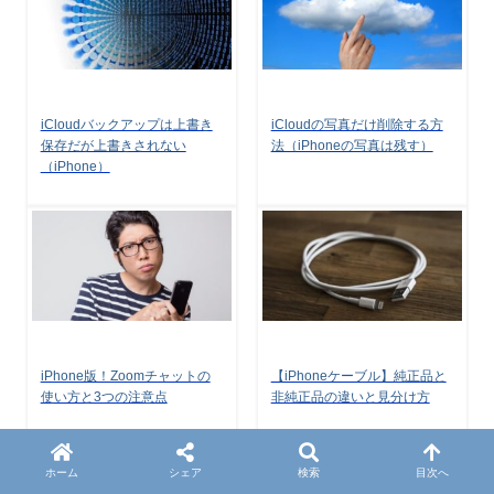
iCloudバックアップは上書き
iCloudの写真だけ削除する方
保存だが上書きされない
法（iPhoneの写真は残す）
（iPhone）
iPhone版！Zoomチャットの
【iPhoneケーブル】純正品と
使い方と3つの注意点
非純正品の違いと見分け方
ホーム
シェア
検索
目次へ