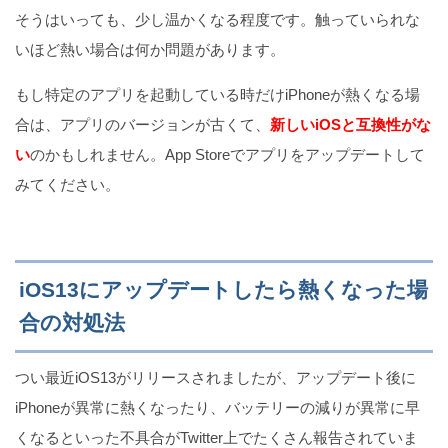
そうはいっても、少し温かくなる程度です。触っていられな
いほど熱い場合は何か問題があります。
【明るすぎ!!】iPhoneの画面の明るさを「もっと暗
もし特定のアプリを起動している時だけiPhoneが熱くなる場
く」する方法3選
合は、アプリのバージョンが古くて、
新しいiOSと互換性がな
い
のかもしれません。App Storeでアプリをアップデートして
みてください。
動かないiPhoneのバックアップを取る方法
iOS13にアップデートしたら熱くなった場
【寝覚め爽快！】iPhoneで光だけアラームを設定す
合の対処法
る方法
つい最近iOS13がリリースされましたが、アップデート後に
iPhoneが異常に熱くなったり、バッテリーの減りが異常に早
くなるといった不具合がTwitter上でたくさん報告されていま