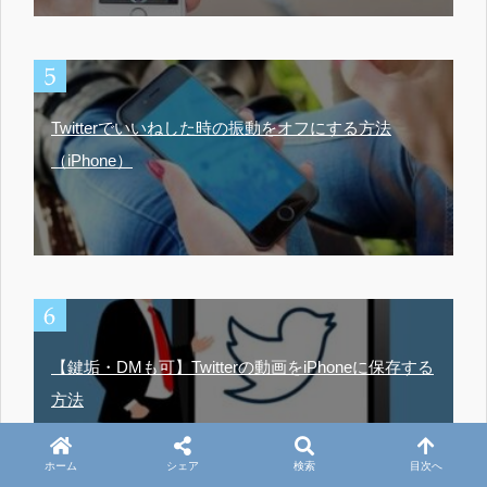
Twitterでいいねした時の振動をオフにする方法
（iPhone）
【鍵垢・DMも可】Twitterの動画をiPhoneに保存する
方法
ホーム
シェア
検索
目次へ