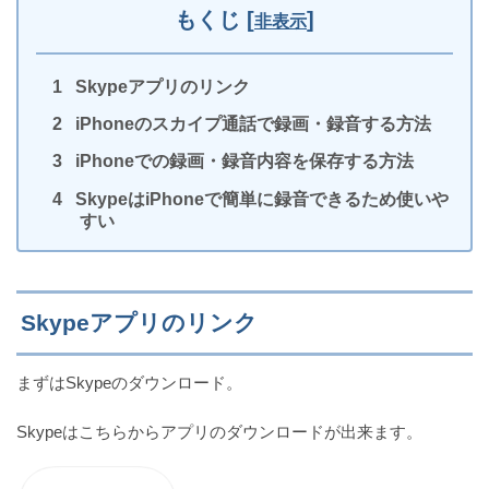
もくじ
[
]
非表示
Skypeアプリのリンク
【iPhoneカメラ】明るさを調整・変更・固定する方
iPhoneのスカイプ通話で録画・録音する方法
法
iPhoneでの録画・録音内容を保存する方法
SkypeはiPhoneで簡単に録音できるため使いや
すい
iPhoneでアプリのアップデートを中止する方法
Skypeアプリのリンク
【iPhone】音量ボタンを押してもアラームが小さい
まずはSkypeのダウンロード。
理由
Skypeはこちらからアプリのダウンロードが出来ます。