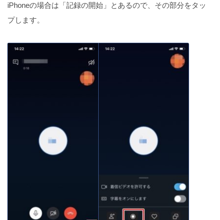
iPhoneの場合は「記録の開始」とあるので、その部分をタッ
ホスト必見！Zoom待機室の便利な使い方（iPhone
プします。
版）
iPhone版！LINEでブロックされた相手に連絡を取る
方法