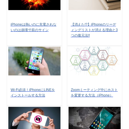
iPhoneは熱いのに充電されな
【消えた!?】iPhoneのリーデ
いのは崩壊寸前のサイン
ィングリストが消える理由と3
つの復元法!!
Wi-Fi必須！iPhoneにLINEを
Zoomミーティング中にホスト
インストールする方法
を変更する方法（iPhone）