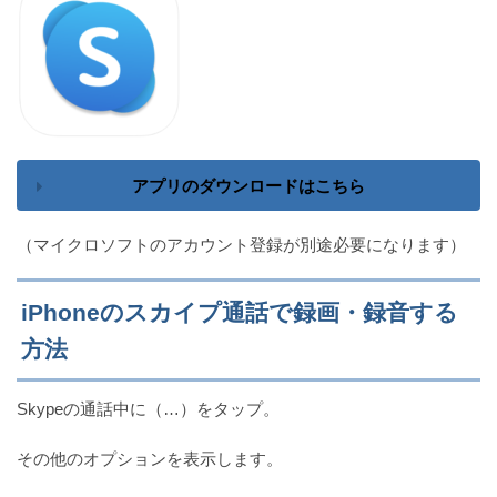
Zoomにサインインできない原因はサインアップミス
（iPhone版）
Twitterのスペースが聞こえない4つの原因と対処法
（iPhone）
アプリのダウンロードはこちら
（マイクロソフトのアカウント登録が別途必要になります）
車の運転中にiPhone通知を制御する『通知を停止機
能』の設定と使い方!!
iPhoneのスカイプ通話で録画・録音する
方法
【キャッシュ削除】Twitterアプリの容量を減らす方法
Skypeの通話中に（…）をタップ。
（iPhone）
その他のオプションを表示します。