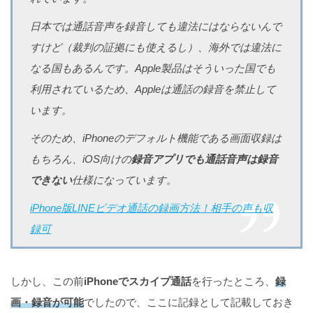
日本では通話音声を録音しても違法にはならないんで
すけど（裁判の証拠にも使えるし）、海外では違法に
なる国もあるんです。Apple製品はそういった国でも
利用されているため、Appleは通話の録音を禁止して
います。
そのため、iPhoneのデフォルト機能である画面収録は
もちろん、iOS向けの
録音アプリでも通話音声は録音
できない
仕様になっています。
iPhone版LINEビデオ通話の録画方法！相手の声も収
録可
しかし、この前
iPhoneでスカイプ通話
を行ったところ、
録
画・録音が可能
でしたので、ここに記録として記載しておき