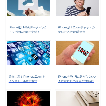
iPhone版LINEのデータバック
iPhone版！Zoomチャットの
アップはiCloudで完結！
使い方と3つの注意点
偽物注意！iPhoneにZoomを
iPhoneがWi-Fiに繋がらないと
インストールする方法
きに試す11の原因と対処法!!