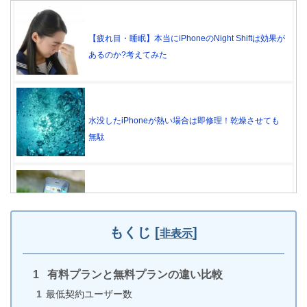
【疲れ目・睡眠】本当にiPhoneのNight Shiftは効果が
あるのか?考えてみた
水没したiPhoneが熱い場合は即修理！乾燥させても
無駄
アップデート後のLINEが落ちる原因はiPhone
もくじ
[
]
非表示
有料プランと無料プランの違い比較
iPhoneからアプリを削除できない3つの原因と対処法
最低契約ユーザー数