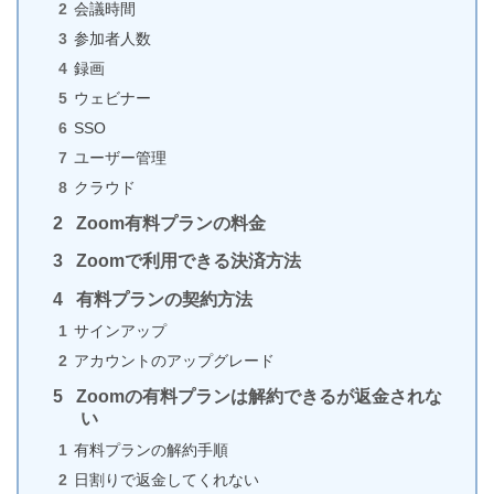
会議時間
参加者人数
録画
動かないiPhoneを強制的に初期化する方法
ウェビナー
SSO
ユーザー管理
クラウド
Zoom有料プランの料金
Twitter上の画像をiPhoneに保存する2つの方法
Zoomで利用できる決済方法
有料プランの契約方法
サインアップ
iPhoneでコントロールセンターが出ない時の5つの原
アカウントのアップグレード
因と対処法
Zoomの有料プランは解約できるが返金されな
い
有料プランの解約手順
日割りで返金してくれない
iPhoneのライトがつかない・使えない5つの原因と対