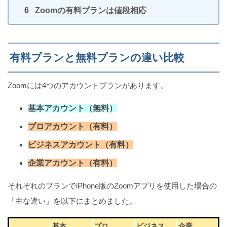
Zoomの有料プランは値段相応
策
有料プランと無料プランの違い比較
iPhoneの充電音を好きな音に変更する方法
Zoomには4つのアカウントプランがあります。
基本アカウント（無料）
iPhoneストレージの「その他」とは？多すぎる原因
プロアカウント（有料）
と消し方
ビジネスアカウント（有料）
企業アカウント（有料）
【超簡単！】iPhoneの充電音を完全に消す方法
それぞれのプランでiPhone版のZoomアプリを使用した場合の
「主な違い」を以下にまとめました。
基本
プロ
ビジネス
企業